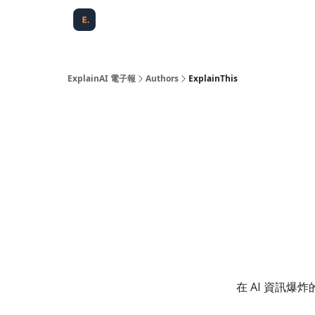
ExplainAI 電子報
Authors
ExplainThis
在 AI 資訊爆