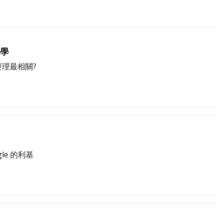
哲學
經理最相關?
gle 的利基