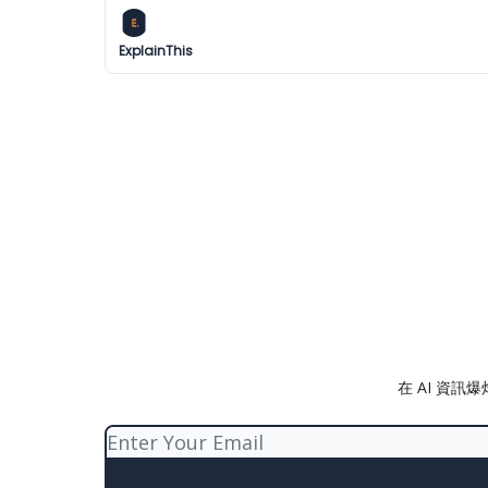
ExplainThis
在 AI 資訊